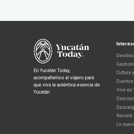
Interes
Destino
Gastron
En Yucatán Today,
Cultura 
acompañamos al viajero para
Eventos
que viva la auténtica esencia de
Vivir en
Yucatán.
Director
Descarg
Revista
Lo nuev