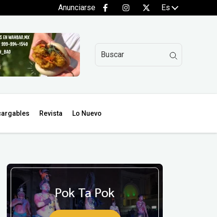
Anunciarse
Es
argables
Revista
Lo Nuevo
Pok Ta Pok