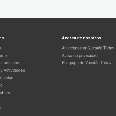
es
Acerca de nosotros
s
Anunciarse en Yucatán Today
omía
Aviso de privacidad
y tradiciones
El equipo de Yucatán Today
 y Actividades
 Yucatán
io
ables
o