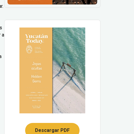
r.
s
r a
a
Descargar PDF