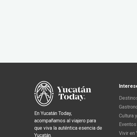
Interes
Destino
Gastron
En Yucatán Today,
Cultura 
acompañamos al viajero para
Eventos
que viva la auténtica esencia de
Vivir en
Yucatán.