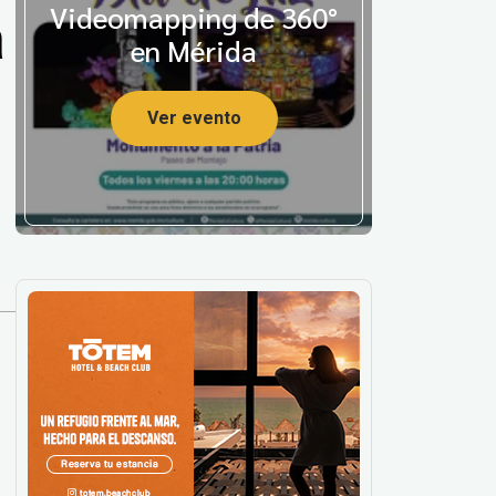
a
Videomapping de 360°
en Mérida
Ver evento