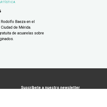
ARTÍSTICA
s
 Rodolfo Baeza en el
 Ciudad de Mérida.
ratuita de acuarelas sobre
ginados.
Suscríbete a nuestro newsletter
¿Enamorado de Yucatán? Recibe en tu
correo lo mejor de Yucatán Today.