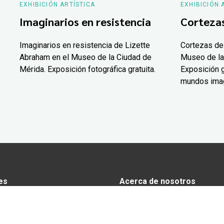
EXHIBICIÓN ARTÍSTICA
EXHIBICIÓN 
Imaginarios en resistencia
Corteza
Imaginarios en resistencia de Lizette
Cortezas de
Abraham en el Museo de la Ciudad de
Museo de la
Mérida. Exposición fotográfica gratuita.
Exposición g
mundos ima
es
Acerca de nosotros
s
Anunciarse en Yucatán Today
omía
Aviso de privacidad