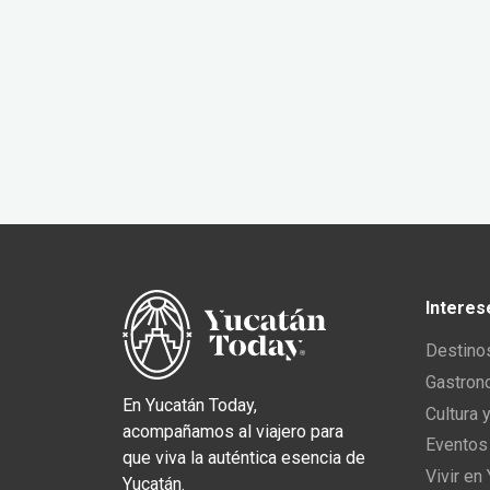
Interes
Destino
Gastron
En Yucatán Today,
Cultura 
acompañamos al viajero para
Eventos
que viva la auténtica esencia de
Vivir en
Yucatán.