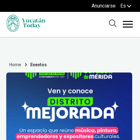
Anunciarse
Es
Home
Eventos