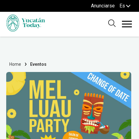
Anunciarse
Es
Home
Eventos