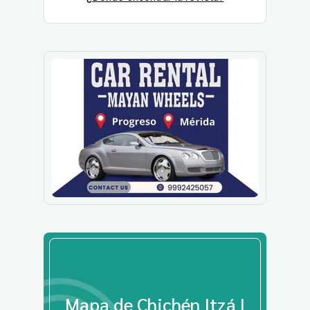
Mapa de Chichén Itzá |