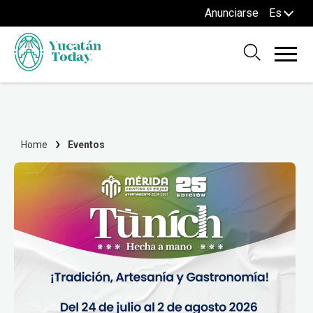
Anunciarse
Es
Home
Eventos