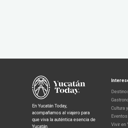
Interes
Destino
Gastron
En Yucatán Today,
Cultura 
acompañamos al viajero para
Eventos
que viva la auténtica esencia de
Vivir en
Yucatán.