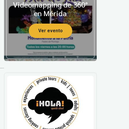
Videomapping de 360°
en Mérida
Ver evento