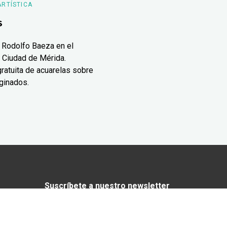
ARTÍSTICA
s
 Rodolfo Baeza en el
 Ciudad de Mérida.
ratuita de acuarelas sobre
ginados.
Suscríbete a nuestro newsletter
¿Enamorado de Yucatán? Recibe en tu
correo lo mejor de Yucatán Today.