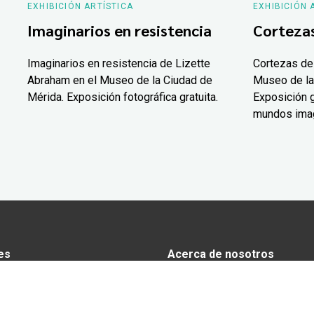
EXHIBICIÓN ARTÍSTICA
EXHIBICIÓN 
Imaginarios en resistencia
Corteza
Imaginarios en resistencia de Lizette
Cortezas de
Abraham en el Museo de la Ciudad de
Museo de la
Mérida. Exposición fotográfica gratuita.
Exposición g
mundos ima
es
Acerca de nosotros
s
Anunciarse en Yucatán Today
omía
Aviso de privacidad