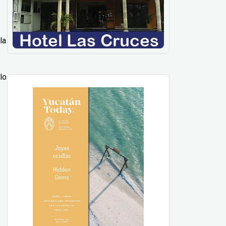
la
lo