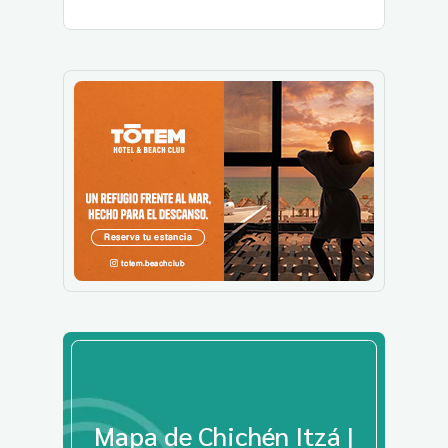
Mapa de Chichén Itzá |