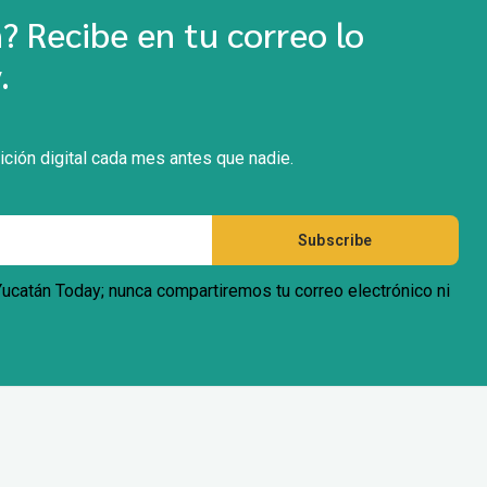
 Recibe en tu correo lo
.
ición digital cada mes antes que nadie.
 Yucatán Today; nunca compartiremos tu correo electrónico ni