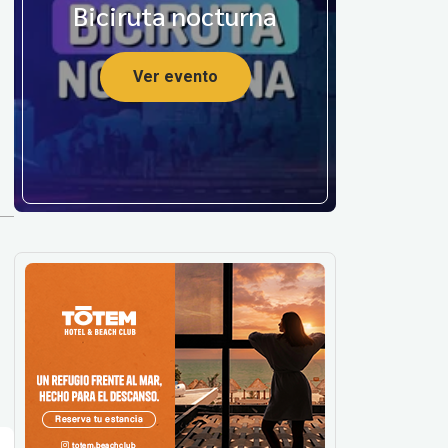
a
Biciruta nocturna
Ver evento