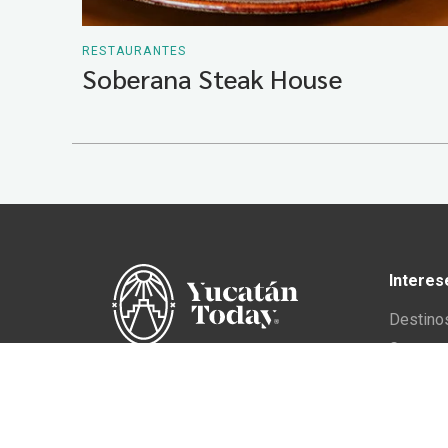
RESTAURANTES
Soberana Steak House
Interes
Destino
Gastron
En Yucatán Today,
Cultura 
acompañamos al viajero para
Eventos
que viva la auténtica esencia de
Vivir en
Yucatán.