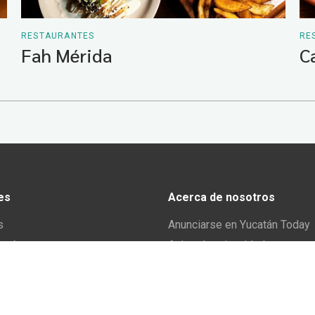
RESTAURANTES
RE
Fah Mérida
C
es
Acerca de nosotros
s
Anunciarse en Yucatán Today
omía
Aviso de privacidad
y tradiciones
El equipo de Yucatán Today
 y Actividades
 Yucatán