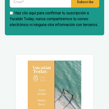
Haz clic aquí para confirmar tu suscripción a
Yucatán Today; nunca compartiremos tu correo
electrónico ni ninguna otra información con terceros.