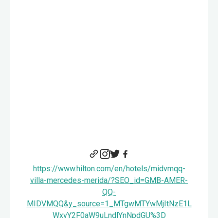
https://www.hilton.com/en/hotels/midvmqq-
villa-mercedes-merida/?SEO_id=GMB-AMER-
QQ-
MIDVMQQ&y_source=1_MTgwMTYwMjItNzE1L
WxvY2F0aW9uLndlYnNpdGU%3D