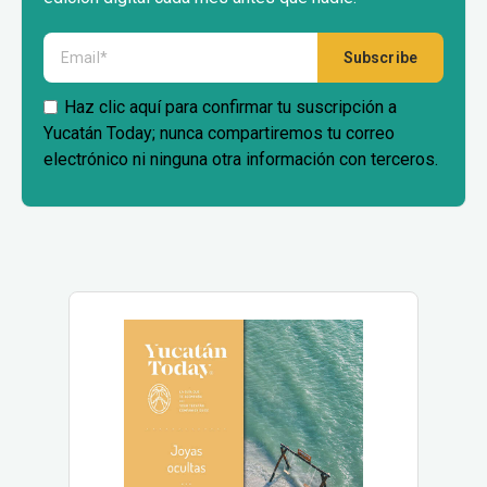
Haz clic aquí para confirmar tu suscripción a
Yucatán Today; nunca compartiremos tu correo
electrónico ni ninguna otra información con terceros.