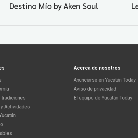
Destino Mío by Aken Soul
L
es
Acerca de nosotros
s
Anunciarse en Yucatán Today
omía
Aviso de privacidad
y tradiciones
El equipo de Yucatán Today
 y Actividades
 Yucatán
io
ables