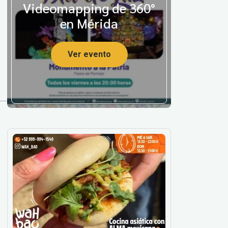
Videomapping de 360°
en Mérida
Ver evento