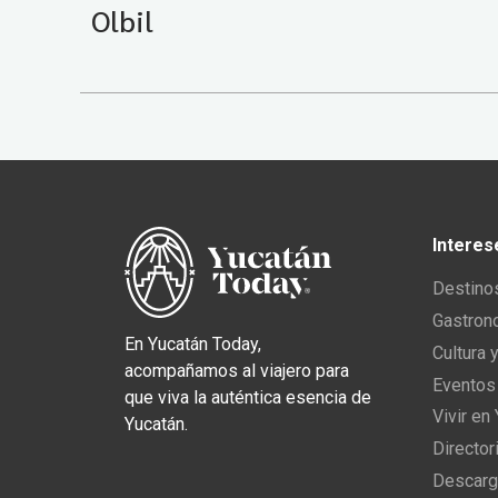
Olbil
Interes
Destino
Gastron
En Yucatán Today,
Cultura 
acompañamos al viajero para
Eventos
que viva la auténtica esencia de
Vivir en
Yucatán.
Director
Descarg