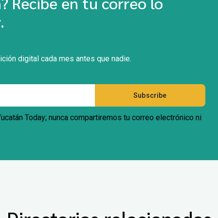
 Recibe en tu correo lo
.
ición digital cada mes antes que nadie.
 Yucatán Today; nunca compartiremos tu correo electrónico ni