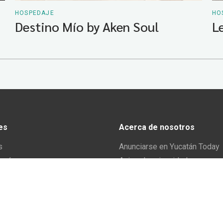
HOSPEDAJE
HO
Destino Mío by Aken Soul
L
es
Acerca de nosotros
s
Anunciarse en Yucatán Today
omía
Aviso de privacidad
y tradiciones
El equipo de Yucatán Today
 y Actividades
 Yucatán
io