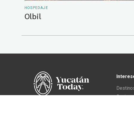
HOSPEDAJE
Olbil
Interes
Destino
Gastron
En Yucatán Today,
Cultura 
acompañamos al viajero para
Eventos
que viva la auténtica esencia de
Vivir en
Yucatán.
Director