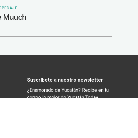
SPEDAJE
e Muuch
Suscríbete a nuestro newsletter
¿Enamorado de Yucatán? Recibe en tu
correo lo mejor de Yucatán Today.
Haz clic aquí para confirmar tu