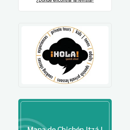
¿Dónde encontrar la revista?
Mapa de Chichén Itzá |