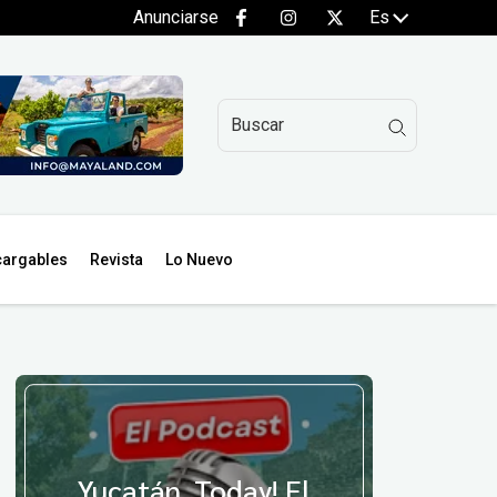
Anunciarse
Es
argables
Revista
Lo Nuevo
Yucatán, Today! El