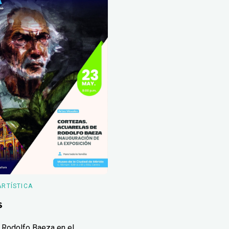
ARTÍSTICA
s
 Rodolfo Baeza en el