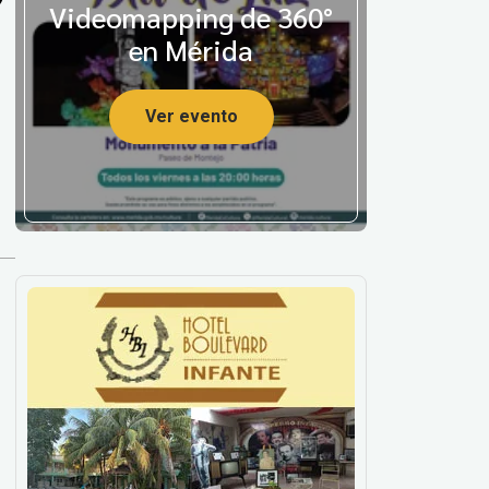
Videomapping de 360°
en Mérida
Ver evento