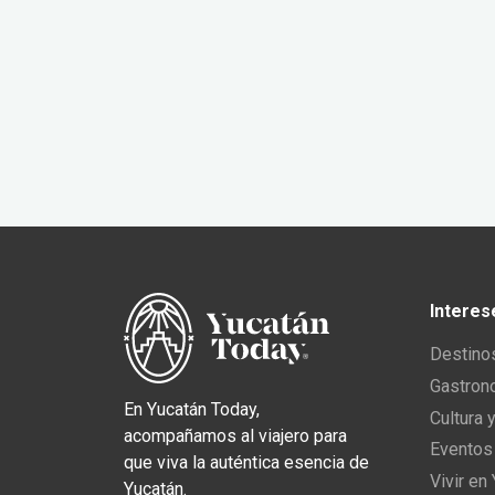
Interes
Destino
Gastron
En Yucatán Today,
Cultura 
acompañamos al viajero para
Eventos
que viva la auténtica esencia de
Vivir en
Yucatán.