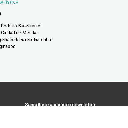
ARTÍSTICA
s
 Rodolfo Baeza en el
 Ciudad de Mérida.
ratuita de acuarelas sobre
ginados.
Suscríbete a nuestro newsletter
¿Enamorado de Yucatán? Recibe en tu
correo lo mejor de Yucatán Today.