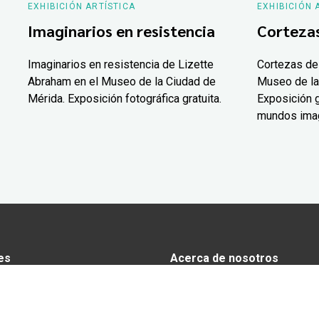
EXHIBICIÓN ARTÍSTICA
EXHIBICIÓN 
Imaginarios en resistencia
Corteza
Imaginarios en resistencia de Lizette
Cortezas de
Abraham en el Museo de la Ciudad de
Museo de la
Mérida. Exposición fotográfica gratuita.
Exposición g
mundos ima
es
Acerca de nosotros
s
Anunciarse en Yucatán Today
omía
Aviso de privacidad