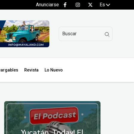
Anunciarse
Es
argables
Revista
Lo Nuevo
Yucatán, Today! El