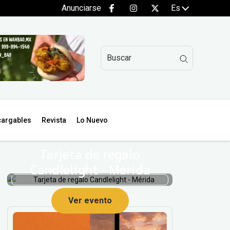
Anunciarse
Es
argables
Revista
Lo Nuevo
Tarjeta de regalo
Candlelight - Mérida
Ver evento