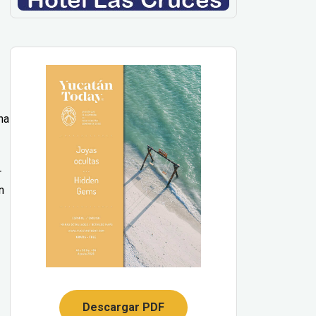
na
r
n
Descargar PDF