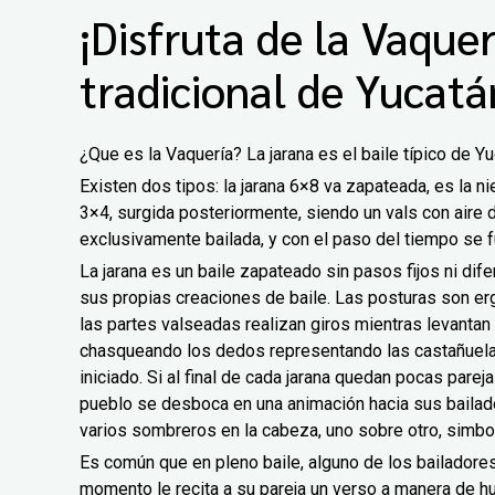
¡Disfruta de la Vaquer
tradicional de Yucatá
¿Que es la Vaquería? La jarana es el baile típico de Yu
Existen dos tipos: la jarana 6×8 va zapateada, es la ni
3×4, surgida posteriormente, siendo un vals con aire de
exclusivamente bailada, y con el paso del tiempo se 
La jarana es un baile zapateado sin pasos fijos ni dife
sus propias creaciones de baile. Las posturas son er
las partes valseadas realizan giros mientras levantan
chasqueando los dedos representando las castañuelas
iniciado. Si al final de cada jarana quedan pocas parej
pueblo se desboca en una animación hacia sus bailado
varios sombreros en la cabeza, uno sobre otro, simb
Es común que en pleno baile, alguno de los bailadores
momento le recita a su pareja un verso a manera de hu