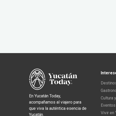
Interes
Destino
Gastron
En Yucatán Today,
Cultura 
acompañamos al viajero para
Eventos
que viva la auténtica esencia de
Vivir en
Yucatán.