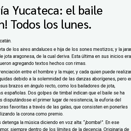
ía Yucateca: el baile
n! Todos los lunes.
catán.
eta de los aires andaluces e hija de los sones mestizos; y la jara
 jota aragonesa, de la cual deriva. Esta última en sus inicios era
fueron agregando textos hechos con rimas.
renciación entre el hombre y la mujer, y cada quien puede realiza
guidas debido a la solemnidad de las danzas aborígenes, pero e
 sus brazos en ángulo recto, como los bailadores de jota,
 españolas. Dos golpes de timbal indican que el baile se ha
as disputándose el primer lugar de resistencia, la euforia del
ras favoritas a través de las galas, que consisten en ponerles
olizando la corona como premio.
 detenga la música diciendo en voz alta: “¡bomba!”. En ese
mor, siempre dentro de los límites de la decencia. Originaria de