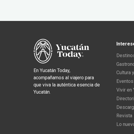
Interes
Destino
Gastron
En Yucatán Today,
Cultura 
acompañamos al viajero para
Eventos
que viva la auténtica esencia de
Vivir en
Yucatán.
Director
Descarg
Revista
Lo nuev