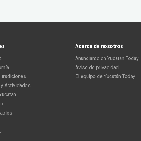
es
Acerca de nosotros
s
Anunciarse en Yucatán Today
omía
Aviso de privacidad
y tradiciones
El equipo de Yucatán Today
 y Actividades
 Yucatán
io
ables
o