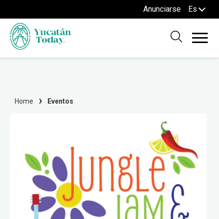
Anunciarse
Es
Home
Eventos