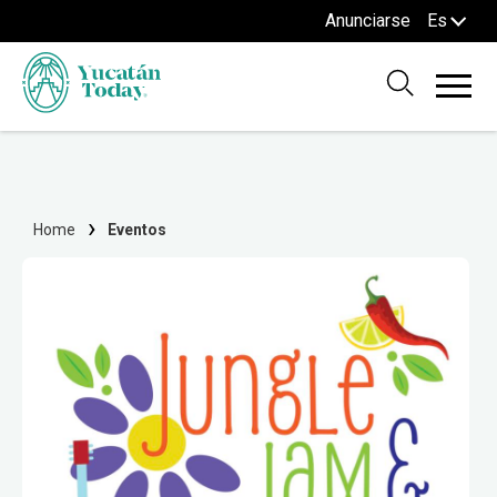
Anunciarse
Es
Home
Eventos