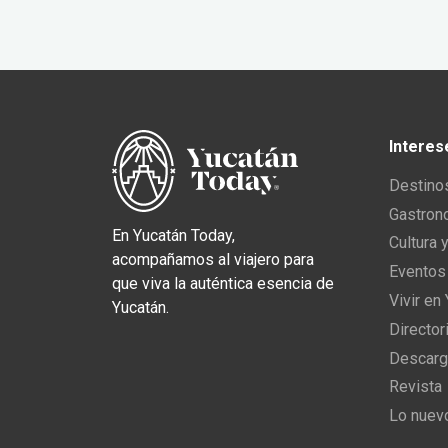
Interes
Destino
Gastron
En Yucatán Today,
Cultura 
acompañamos al viajero para
Eventos
que viva la auténtica esencia de
Vivir en
Yucatán.
Director
Descarg
Revista
Lo nuev