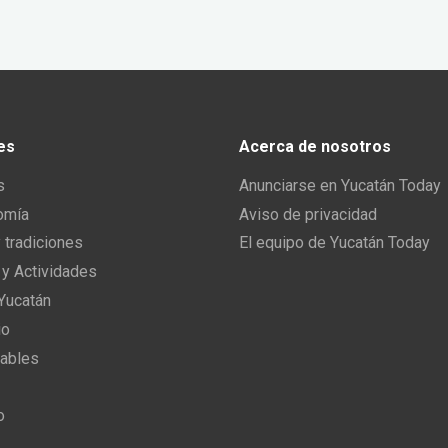
es
Acerca de nosotros
s
Anunciarse en Yucatán Today
omía
Aviso de privacidad
y tradiciones
El equipo de Yucatán Today
 y Actividades
 Yucatán
io
ables
o