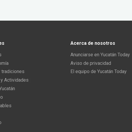
es
Acerca de nosotros
s
Anunciarse en Yucatán Today
omía
Aviso de privacidad
y tradiciones
El equipo de Yucatán Today
 y Actividades
 Yucatán
io
ables
o