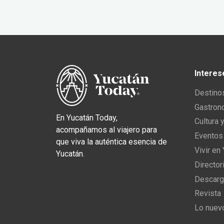
Interes
Destino
Gastron
En Yucatán Today,
Cultura 
acompañamos al viajero para
Eventos
que viva la auténtica esencia de
Vivir en
Yucatán.
Director
Descarg
Revista
Lo nuev