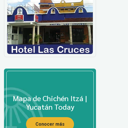
Mapa de Chichén Itzá |
Yucatán Today
Conocer más