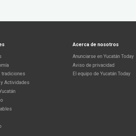
es
Acerca de nosotros
s
Anunciarse en Yucatán Today
omía
Aviso de privacidad
y tradiciones
El equipo de Yucatán Today
 y Actividades
 Yucatán
io
ables
o