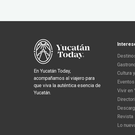
Interes
Destino
Gastron
En Yucatán Today,
Cultura 
acompañamos al viajero para
Eventos
que viva la auténtica esencia de
Vivir en
Yucatán.
Director
Descarg
Revista
Lo nuev