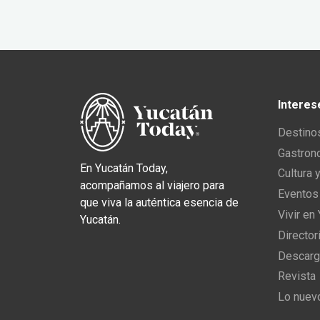
Interes
Destino
Gastron
En Yucatán Today,
Cultura 
acompañamos al viajero para
Eventos
que viva la auténtica esencia de
Vivir en
Yucatán.
Director
Descarg
Revista
Lo nuev