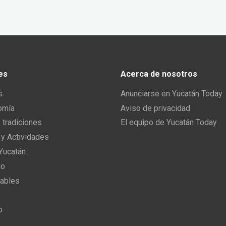
es
Acerca de nosotros
s
Anunciarse en Yucatán Today
omía
Aviso de privacidad
y tradiciones
El equipo de Yucatán Today
 y Actividades
 Yucatán
io
ables
o