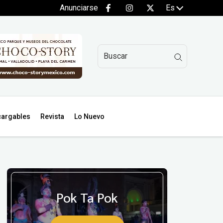
Anunciarse
Es
argables
Revista
Lo Nuevo
Pok Ta Pok