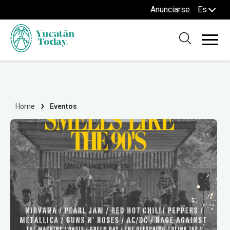
Anunciarse
Es
Home
Eventos