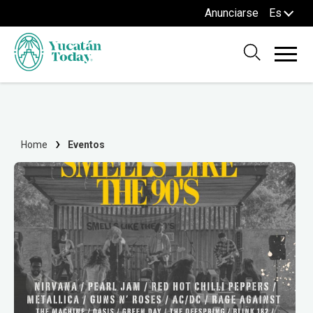
Anunciarse
Es
Home
Eventos