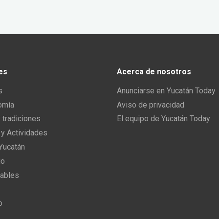
es
Acerca de nosotros
s
Anunciarse en Yucatán Today
omía
Aviso de privacidad
y tradiciones
El equipo de Yucatán Today
 y Actividades
 Yucatán
io
ables
o