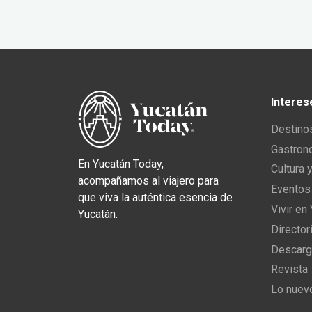
Interes
Destino
Gastron
En Yucatán Today,
Cultura 
acompañamos al viajero para
Eventos
que viva la auténtica esencia de
Vivir en
Yucatán.
Director
Descarg
Revista
Lo nuev