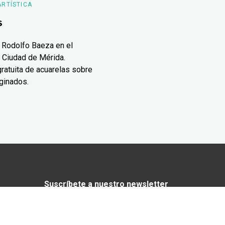
ARTÍSTICA
s
 Rodolfo Baeza en el
 Ciudad de Mérida.
ratuita de acuarelas sobre
ginados.
Suscríbete a nuestro newsletter
¿Enamorado de Yucatán? Recibe en tu
correo lo mejor de Yucatán Today.