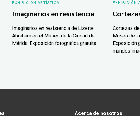
EXHIBICIÓN ARTÍSTICA
EXHIBICIÓN 
Imaginarios en resistencia
Corteza
Imaginarios en resistencia de Lizette
Cortezas de
Abraham en el Museo de la Ciudad de
Museo de la
Mérida. Exposición fotográfica gratuita.
Exposición g
mundos ima
es
Acerca de nosotros
s
Anunciarse en Yucatán Today
omía
Aviso de privacidad