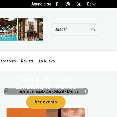
Anunciarse
Es
argables
Revista
Lo Nuevo
Tarjeta de regalo
Candlelight - Mérida
Ver evento