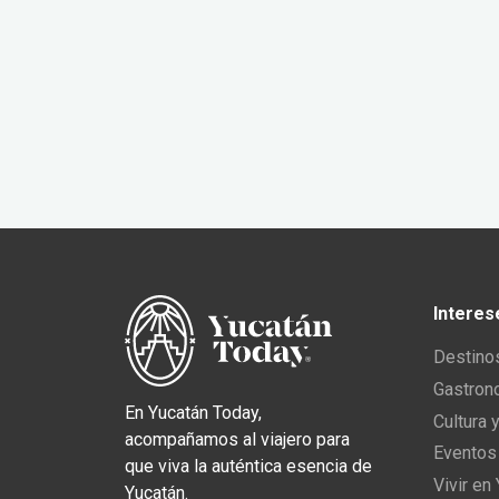
Interes
Destino
Gastron
En Yucatán Today,
Cultura 
acompañamos al viajero para
Eventos
que viva la auténtica esencia de
Vivir en
Yucatán.