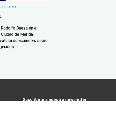
ARTÍSTICA
s
 Rodolfo Baeza en el
 Ciudad de Mérida.
ratuita de acuarelas sobre
ginados.
Suscríbete a nuestro newsletter
¿Enamorado de Yucatán? Recibe en tu
correo lo mejor de Yucatán Today.