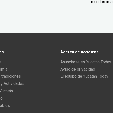
mundos ima
es
Acerca de nosotros
s
Anunciarse en Yucatán Today
omía
Aviso de privacidad
y tradiciones
El equipo de Yucatán Today
 y Actividades
 Yucatán
io
ables