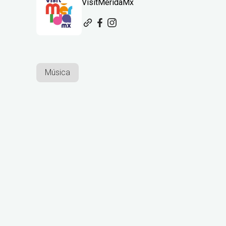
VisitMeridaMx
Música