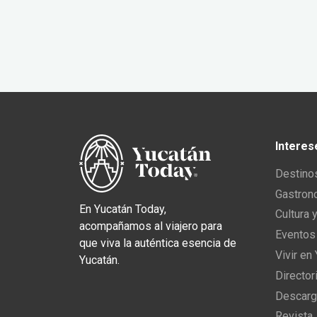
Interes
Destino
Gastron
En Yucatán Today,
Cultura 
acompañamos al viajero para
Eventos
que viva la auténtica esencia de
Vivir en
Yucatán.
Director
Descarg
Revista