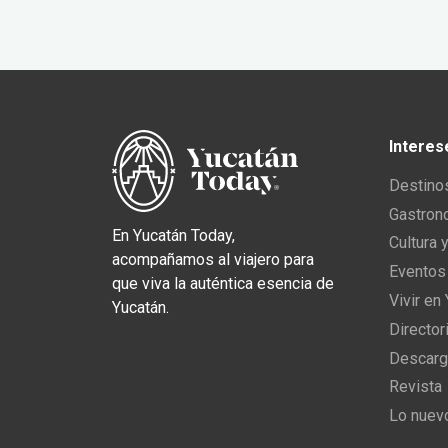
Interes
Destino
Gastron
En Yucatán Today,
Cultura 
acompañamos al viajero para
Eventos
que viva la auténtica esencia de
Vivir en
Yucatán.
Director
Descarg
Revista
Lo nuev