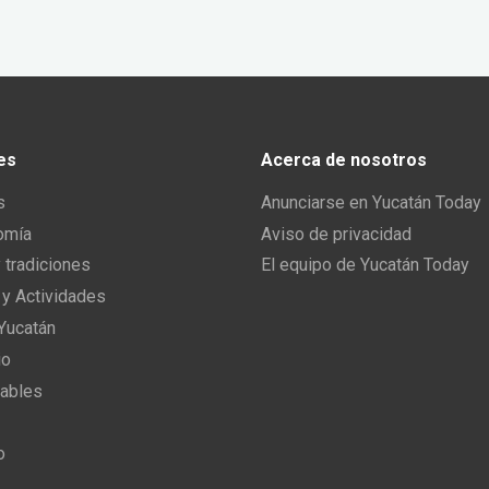
es
Acerca de nosotros
s
Anunciarse en Yucatán Today
omía
Aviso de privacidad
y tradiciones
El equipo de Yucatán Today
 y Actividades
 Yucatán
io
ables
o