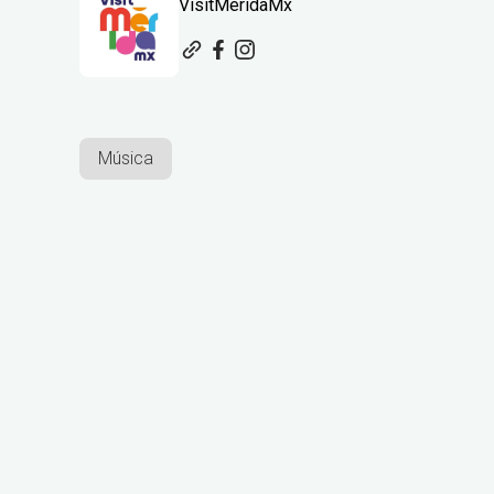
VisitMeridaMx
Música