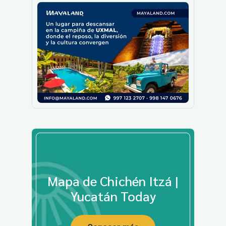
Mapa de Chichén Itzá |
Yucatán Today