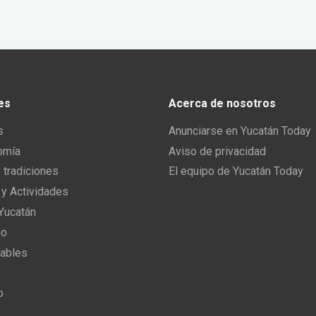
es
Acerca de nosotros
s
Anunciarse en Yucatán Today
omía
Aviso de privacidad
y tradiciones
El equipo de Yucatán Today
 y Actividades
 Yucatán
io
ables
o