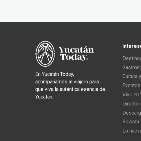
Interes
Destino
Gastron
En Yucatán Today,
Cultura 
acompañamos al viajero para
Eventos
que viva la auténtica esencia de
Vivir en
Yucatán.
Director
Descarg
Revista
Lo nuev