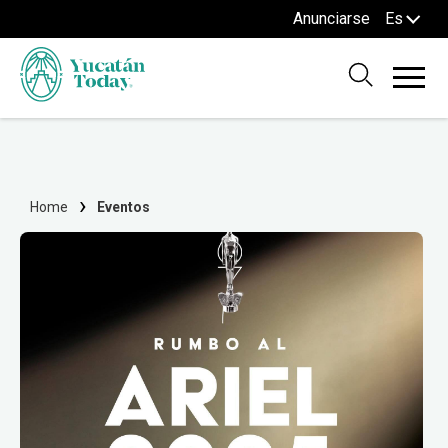
Anunciarse
Es
Home
Eventos