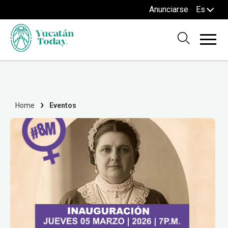
Anunciarse
Es
Home
Eventos