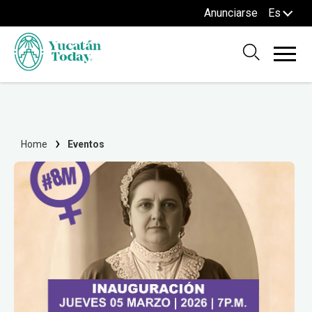
Anunciarse
Es
Home
Eventos