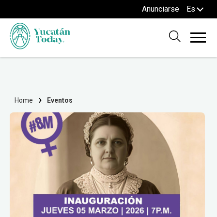
Anunciarse
Es
Home
Eventos