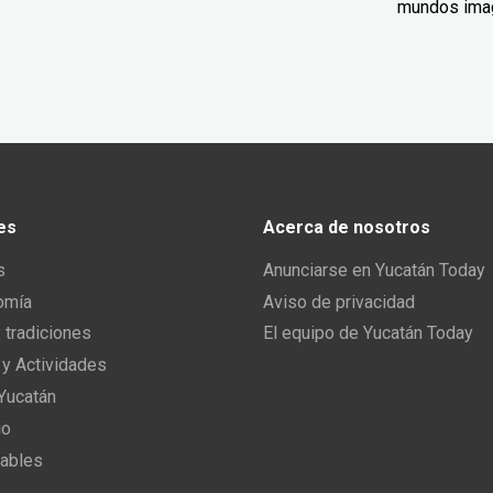
mundos ima
es
Acerca de nosotros
s
Anunciarse en Yucatán Today
omía
Aviso de privacidad
y tradiciones
El equipo de Yucatán Today
 y Actividades
 Yucatán
io
ables