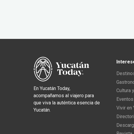
Interes
Destino
Gastron
En Yucatán Today,
Cultura 
acompañamos al viajero para
Eventos
que viva la auténtica esencia de
Vivir en
Yucatán.
Director
Descarg
Revista