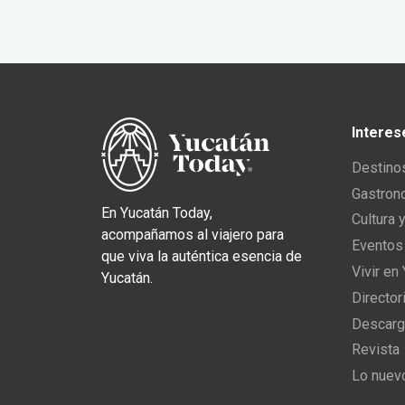
Interes
Destino
Gastron
En Yucatán Today,
Cultura 
acompañamos al viajero para
Eventos
que viva la auténtica esencia de
Vivir en
Yucatán.
Director
Descarg
Revista
Lo nuev