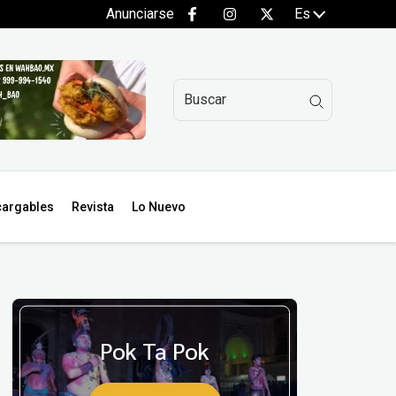
Anunciarse
Es
argables
Revista
Lo Nuevo
Pok Ta Pok