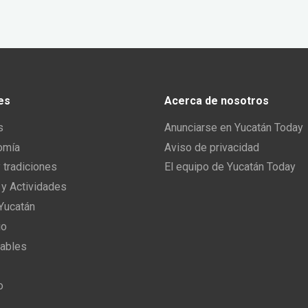
es
Acerca de nosotros
s
Anunciarse en Yucatán Today
omía
Aviso de privacidad
y tradiciones
El equipo de Yucatán Today
 y Actividades
 Yucatán
io
ables
o