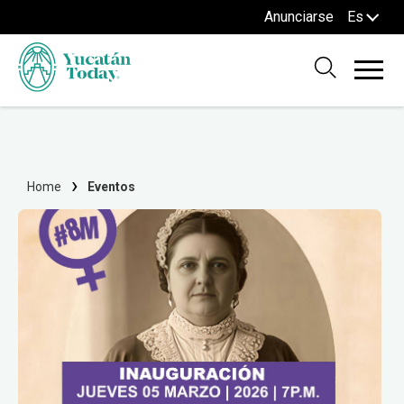
Anunciarse
Es
Home
Eventos