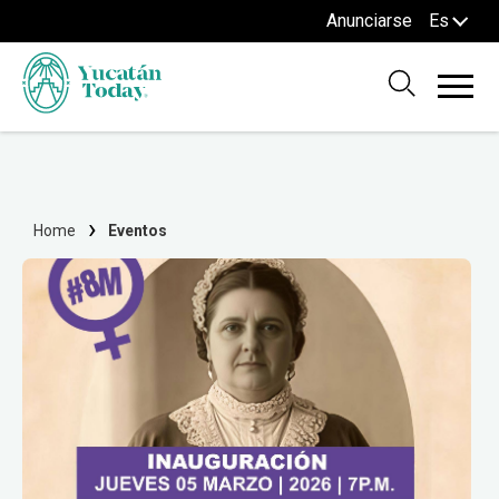
Anunciarse
Es
Home
Eventos