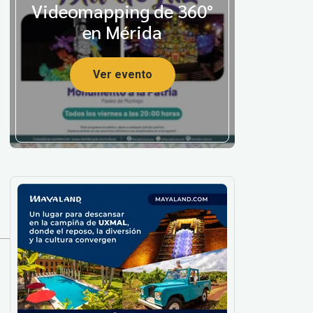
Videomapping de 360°
en Mérida
Ver evento