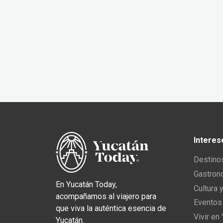
Interes
Destino
Gastron
En Yucatán Today,
Cultura 
acompañamos al viajero para
Eventos
que viva la auténtica esencia de
Vivir en
Yucatán.